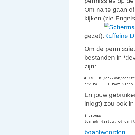
permissies op de 
Om na te gaan of 
kijken (zie Engel
gezet).
Om de permissies 
bestanden in /de
zijn:
# ls -lh /dev/dvb/adapte
En jouw gebruiker
inlogt) zou ook i
$ groups

beantwoorden