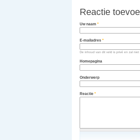
Reactie toevo
Uw naam
*
E-mailadres
*
De inhoud van dit veld is privé en zal n
Homepagina
Onderwerp
Reactie
*