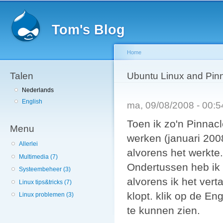
Sk
ma
Tom's Blog
co
Home
Talen
You are here
Ubuntu Linux and Pinn
Nederlands
English
ma, 09/08/2008 - 00:
Toen ik zo'n Pinnacl
Menu
werken (januari 200
Allerlei
alvorens het werkte.
Multimedia (7)
Ondertussen heb ik 
Systeembeheer (3)
alvorens ik het vert
Linux tips&tricks (7)
klopt. klik op de Eng
Linux problemen (3)
te kunnen zien.