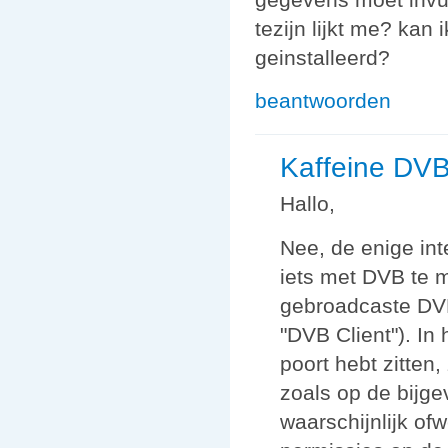
tezijn lijkt me? kan
geinstalleerd?
beantwoorden
Kaffeine DV
Hallo,
Nee, de enige int
iets met DVB te m
gebroadcaste DVB
"DVB Client"). In 
poort hebt zitten
zoals op de bijgev
waarschijnlijk of